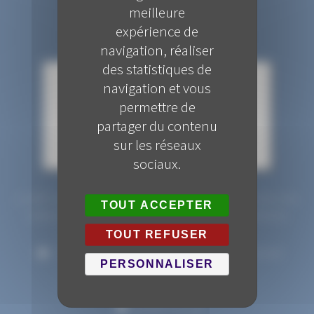
meilleure
expérience de
navigation, réaliser
des statistiques de
navigation et vous
permettre de
partager du contenu
sur les réseaux
sociaux.
Le GRET assiste et conseille ses adhérents / Assure la promotion des
TOUT ACCEPTER
métiers de ses adhérents / Défend les intérêts de ses adhérents
TOUT REFUSER
270, boulebard Clemenceau - 59700 Marcq-en-Baroeul
PERSONNALISER
03 20 72 02 92
gret@59-62.org